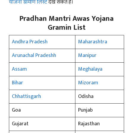
योजना ग्रामीण लिस्ट
देख सकते है।
Pradhan Mantri Awas Yojana
Gramin List
Andhra Pradesh
Maharashtra
Arunachal Pradeshh
Manipur
Assam
Meghalaya
Bihar
Mizoram
Chhattisgarh
Odisha
Goa
Punjab
Gujarat
Rajasthan