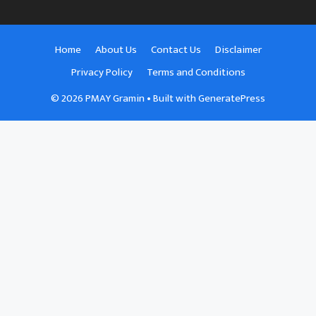
Home
About Us
Contact Us
Disclaimer
Privacy Policy
Terms and Conditions
© 2026 PMAY Gramin
• Built with
GeneratePress